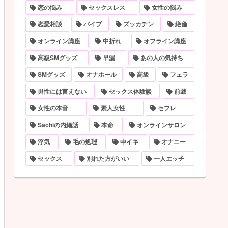
恋の悩み
セックスレス
女性の悩み
恋愛相談
バイブ
ズッカチン
絶倫
オンライン講座
中折れ
オフライン講座
高級SMグッズ
早漏
あの人の気持ち
SMグッズ
オナホール
高級
フェラ
男性には言えない
セックス体験談
前戯
女性の本音
素人女性
セフレ
Sachiの内緒話
本命
オンラインサロン
浮気
毛の処理
中イキ
オナニー
セックス
別れた方がいい
一人エッチ