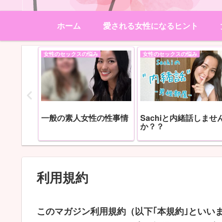
ホーム
愛される女性になるヒント
女性のセックスの悩み
女性のセックスの悩み
すめアイテ
一般の素人女性の性事情
Sachiと内緒話しませ
か？？
利用規約
このマガジン利用規約（以下｢本規約｣といい