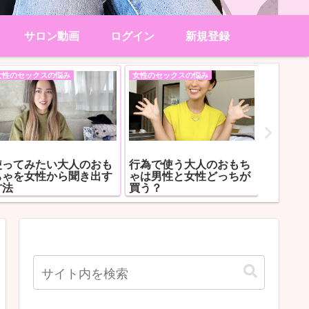
サロン動画
ログイン
新規登録
女性のセックスの悩み
女性のセックスの悩み
男性のセッ
使ってみたい大人のおも
行為で使う大人のおもち
恋愛経
ちゃを女性から聞き出す
ゃは男性と女性どっちが
い人で
方法
買う？
ックに